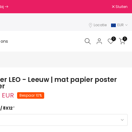
Sluiten
bij
Locatie
EUR
0
0
 ons
er LEO - Leeuw | mat papier poster
er
 EUR
Bespaar 10%
/ 8X12″