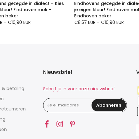
ns gezegde in dialect – Kies
Eindhovens gezegde in dialec
 kleur! Eindhoven mok -
je eigen kleur! Eindhoven mo
en beker
Eindhoven beker
UR
–
€10,90 EUR
€8,57 EUR
–
€10,90 EUR
Nieuwsbrief
V
n & betaling
Schrijf je in voor onze nieuwsbrief
en
Abonneren
 retourneren
ing
bon