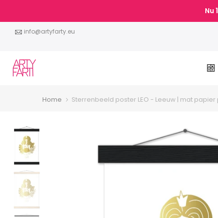
Doorgaan
Nu
naar
artikel
info@artyfarty.eu
Home
Sterrenbeeld poster LEO - Leeuw | mat papier