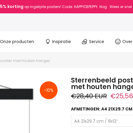
15% korting
op ingelijste posters! Code: HAPPYDEPEPPY. Nog
. Wees er snel 
Onze producten
Inspiratie
Service
Over
 poster met houten hanger
Sterrenbeeld post
met houten hang
-10%
€28,40 EUR
€25,56
AFMETINGEN:
A4 21X29.7 CM 
A4 21x29.7 cm / 8x12″