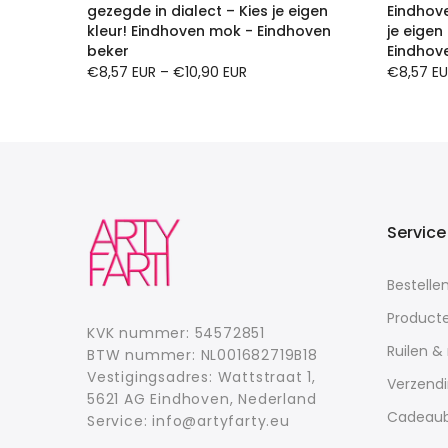
llover
gezegde in dialect – Kies je eigen
Eindhove
kleur! Eindhoven mok - Eindhoven
je eigen
beker
Eindhov
€8,57 EUR
–
€10,90 EUR
€8,57 E
Service
Bestelle
Product
KVK nummer: 54572851
Ruilen &
BTW nummer: NL001682719B18
Vestigingsadres: Wattstraat 1,
Verzend
5621 AG Eindhoven, Nederland
Cadeau
Service: info@artyfarty.eu