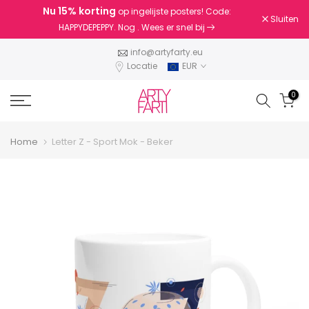
Nu
15% korting
op ingelijste posters! Code:
Doorgaan
Sluiten
HAPPYDEPEPPY. Nog
. Wees er snel bij
naar
artikel
info@artyfarty.eu
Locatie
EUR
0
Home
Letter Z - Sport Mok - Beker