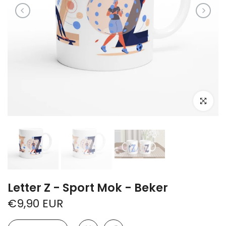
Klik om te 
Letter Z - Sport Mok - Beker
€9,90 EUR