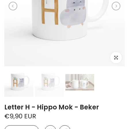
Klik om te 
Letter H - Hippo Mok - Beker
€9,90 EUR