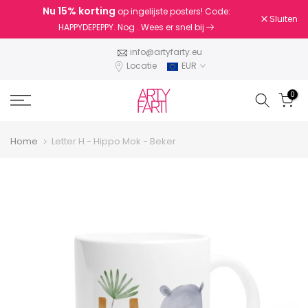
Nu
15% korting
op ingelijste posters! Code:
Doorgaan
Sluiten
HAPPYDEPEPPY. Nog
. Wees er snel bij
naar
artikel
info@artyfarty.eu
Locatie
EUR
0
Home
Letter H - Hippo Mok - Beker