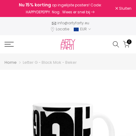
Nu
15% korting
op ingelijste posters! Code:
Doorgaan
Sluiten
HAPPYDEPEPPY. Nog
. Wees er snel bij
naar
artikel
info@artyfarty.eu
Locatie
EUR
0
Home
Letter G - Black Mok - Beker