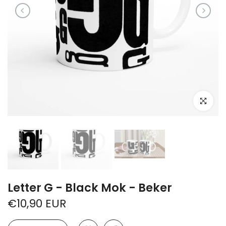
Klik om te 
Letter G - Black Mok - Beker
€10,90 EUR