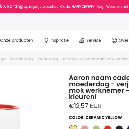
15% korting
op ingelijste posters! Code: HAPPYDEPEPPY. Nog
. Wees er snel 
Onze producten
Inspiratie
Service
Over
a - moederdag - verjaardag - persoonlijke voornaam mok werknemer
Aaron naam cadea
moederdag - verj
mok werknemer - c
kleuren!
€12,57 EUR
COLOR:
CERAMIC YELLOW