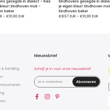
ns gezegde in dialect – Kies
Eindhovens gezegde in dialec
 kleur! Eindhoven mok -
je eigen kleur! Eindhoven mo
en beker
Eindhoven beker
UR
–
€10,90 EUR
€8,57 EUR
–
€10,90 EUR
Nieuwsbrief
V
n & betaling
Schrijf je in voor onze nieuwsbrief
en
Abonneren
 retourneren
ing
bon