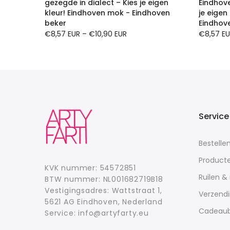
llover
gezegde in dialect – Kies je eigen
Eindhove
kleur! Eindhoven mok - Eindhoven
je eigen
beker
Eindhov
€8,57 EUR
–
€10,90 EUR
€8,57 E
Service
Bestelle
Product
KVK nummer: 54572851
Ruilen &
BTW nummer: NL001682719B18
Vestigingsadres: Wattstraat 1,
Verzend
5621 AG Eindhoven, Nederland
Cadeau
Service: info@artyfarty.eu