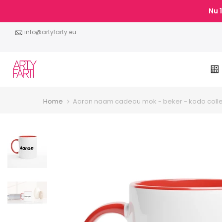
Doorgaan
Nu
naar
artikel
info@artyfarty.eu
Home
Aaron naam cadeau mok - beker - kado colleg