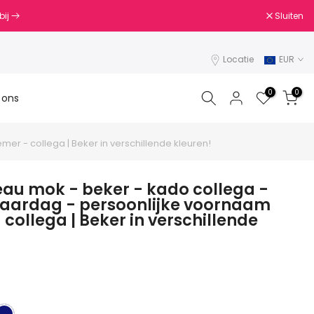
Sluiten
bij
Locatie
EUR
0
0
 ons
 - collega | Beker in verschillende kleuren!
u mok - beker - kado collega -
aardag - persoonlijke voornaam
ollega | Beker in verschillende