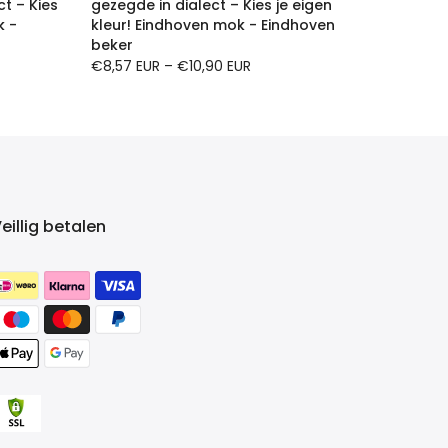
t – Kies
gezegde in dialect – Kies je eigen
k -
kleur! Eindhoven mok - Eindhoven
beker
€8,57 EUR
–
€10,90 EUR
eillig betalen